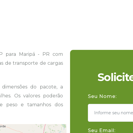
P para Maripá - PR com
tas de transporte de cargas
Solici
s dimensões do pacote, a
hes. Os valores poderão
Seu Nome:
 de peso e tamanhos dos
Seu Email: