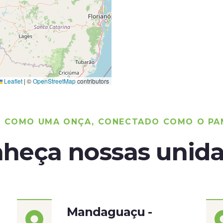
Leaflet
|
©
OpenStreetMap
contributors
O COMO UMA ONÇA, CONECTADO COMO O PA
heça nossas unid
Mandaguaçu -