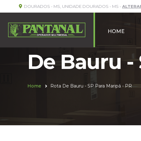
DOURADOS - MS, UNIDADE DOURADOS - MS -
ALTERA
HOME
De Bauru - 
Home
Rota De Bauru - SP Para Maripá - PR