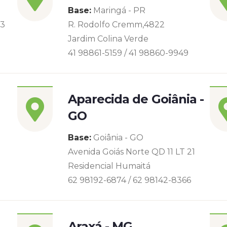
Base:
Maringá - PR
93
R. Rodolfo Cremm,4822
Jardim Colina Verde
41 98861-5159 / 41 98860-9949
Aparecida de Goiânia -
GO
Base:
Goiânia - GO
Avenida Goiás Norte QD 11 LT 21
Residencial Humaitá
62 98192-6874 / 62 98142-8366
Araxá - MG