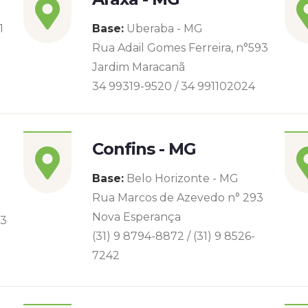
1
Base:
Uberaba - MG
Rua Adail Gomes Ferreira, n°593
Jardim Maracanã
34 99319-9520 / 34 991102024
Confins - MG
Base:
Belo Horizonte - MG
Rua Marcos de Azevedo n° 293
Nova Esperança
93
(31) 9 8794-8872 / (31) 9 8526-
7242