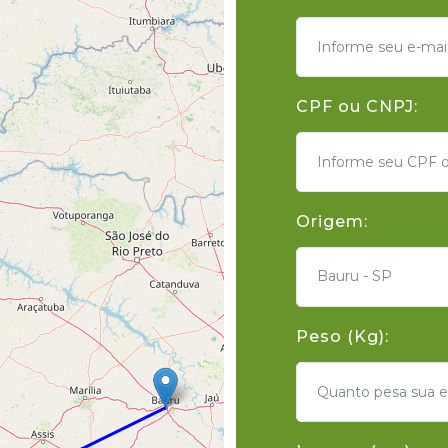
CPF ou CNPJ:
Origem:
Bauru - SP
Peso (Kg):