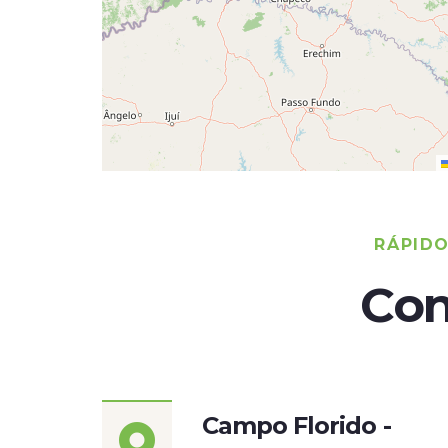
RÁPID
Con
Campo Florido -