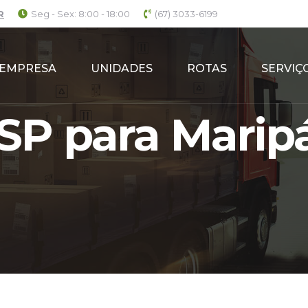
R
Seg - Sex: 8:00 - 18:00
(67) 3033-6199
EMPRESA
UNIDADES
ROTAS
SERVIÇ
SP para Maripá