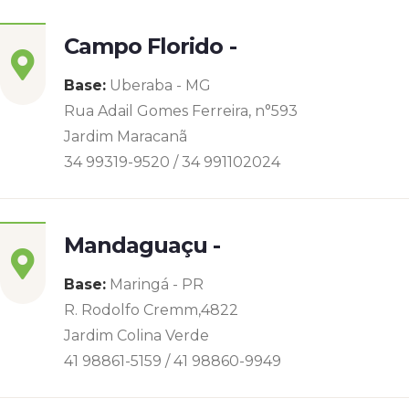
Campo Florido -
Base:
Uberaba - MG
Rua Adail Gomes Ferreira, n°593
Jardim Maracanã
34 99319-9520 / 34 991102024
Mandaguaçu -
Base:
Maringá - PR
R. Rodolfo Cremm,4822
Jardim Colina Verde
41 98861-5159 / 41 98860-9949