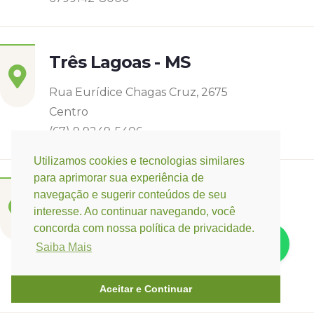
Três Lagoas - MS
Rua Eurídice Chagas Cruz, 2675
Centro
(67) 9 9249-5406
Utilizamos cookies e tecnologias similares
para aprimorar sua experiência de
Campo Verde - MT
navegação e sugerir conteúdos de seu
interesse. Ao continuar navegando, você
Base:
Rondonópolis - MT
concorda com nossa política de privacidade.
Rua Espirito Santos 11, Quadra 12 nº 3073
Saiba Mais
Jardim Belo Horizonte
(66) 3421-3741 / (66) 9 9647-0475
Aceitar e Continuar