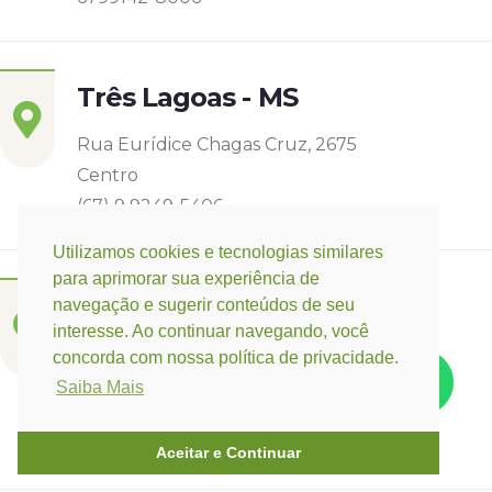
Três Lagoas - MS
Rua Eurídice Chagas Cruz, 2675
Centro
(67) 9 9249-5406
Utilizamos cookies e tecnologias similares
para aprimorar sua experiência de
Campo Verde - MT
navegação e sugerir conteúdos de seu
interesse. Ao continuar navegando, você
Base:
Rondonópolis - MT
concorda com nossa política de privacidade.
Rua Espirito Santos 11, Quadra 12 nº 3073
Saiba Mais
Jardim Belo Horizonte
(66) 3421-3741 / (66) 9 9647-0475
Aceitar e Continuar