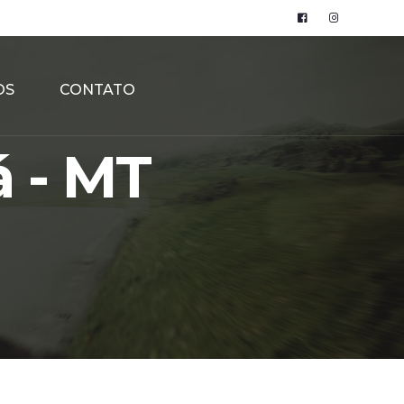
OS
CONTATO
á - MT