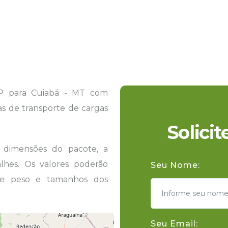
P para Cuiabá - MT com
tas de transporte de cargas
Solici
s dimensões do pacote, a
hes. Os valores poderão
Seu Nome:
 de peso e tamanhos dos
Seu Email: