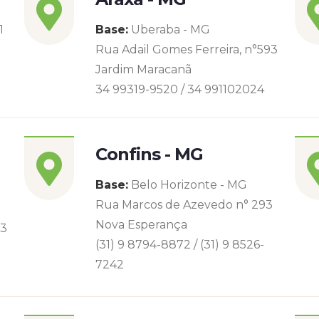
1
Base:
Uberaba - MG
Rua Adail Gomes Ferreira, n°593
Jardim Maracanã
34 99319-9520 / 34 991102024
Confins - MG
Base:
Belo Horizonte - MG
Rua Marcos de Azevedo n° 293
Nova Esperança
93
(31) 9 8794-8872 / (31) 9 8526-
7242