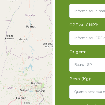
CPF ou CNPJ:
Origem:
Bauru - SP
Peso (Kg):