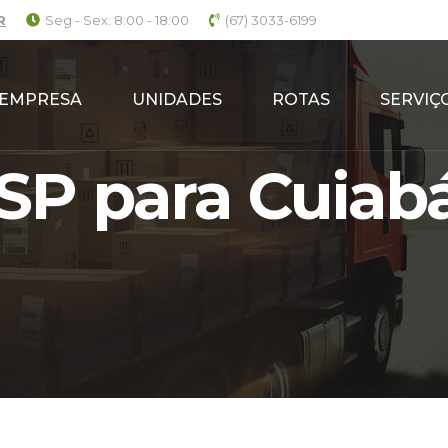
R
Seg - Sex: 8:00 - 18:00
(67) 3033-6199
EMPRESA
UNIDADES
ROTAS
SERVIÇ
SP para Cuiab