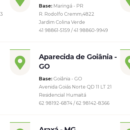
Base:
Maringá - PR
93
R. Rodolfo Cremm,4822
Jardim Colina Verde
41 98861-5159 / 41 98860-9949
Aparecida de Goiânia -
GO
Base:
Goiânia - GO
Avenida Goiás Norte QD 11 LT 21
Residencial Humaitá
62 98192-6874 / 62 98142-8366
Araxá - MG