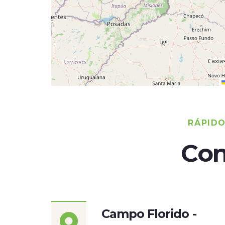
RÁPID
Con
Campo Florido -