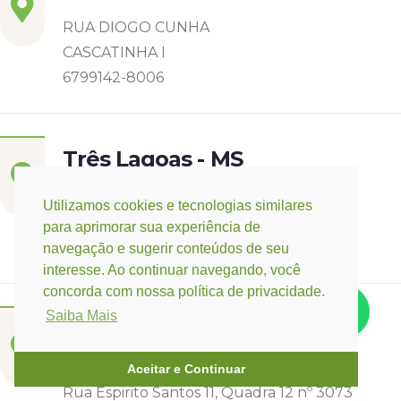
RUA DIOGO CUNHA
CASCATINHA I
6799142-8006
Três Lagoas - MS
Rua Eurídice Chagas Cruz, 2675
Utilizamos cookies e tecnologias similares
Centro
para aprimorar sua experiência de
(67) 9 9249-5406
navegação e sugerir conteúdos de seu
interesse. Ao continuar navegando, você
concorda com nossa política de privacidade.
Saiba Mais
Campo Verde - MT
Base:
Rondonópolis - MT
Aceitar e Continuar
Rua Espirito Santos 11, Quadra 12 nº 3073