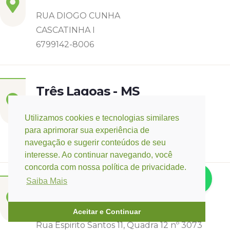
RUA DIOGO CUNHA
CASCATINHA I
6799142-8006
Três Lagoas - MS
Rua Eurídice Chagas Cruz, 2675
Utilizamos cookies e tecnologias similares
Centro
para aprimorar sua experiência de
(67) 9 9249-5406
navegação e sugerir conteúdos de seu
interesse. Ao continuar navegando, você
concorda com nossa política de privacidade.
Saiba Mais
Campo Verde - MT
Base:
Rondonópolis - MT
Aceitar e Continuar
Rua Espirito Santos 11, Quadra 12 nº 3073