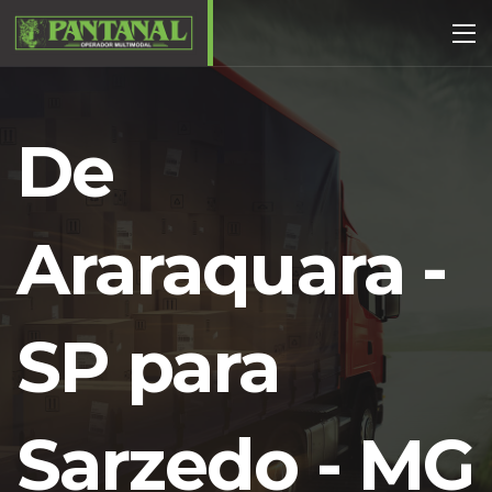
De
Araraquara -
SP para
Sarzedo - MG