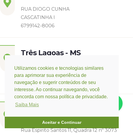
RUA DIOGO CUNHA
CASCATINHA I
6799142-8006
Três Lagoas - MS
Rua Eurídice Chagas Cruz, 2675
Utilizamos cookies e tecnologias similares
Centro
para aprimorar sua experiência de
(67) 9 9249-5406
navegação e sugerir conteúdos de seu
interesse. Ao continuar navegando, você
concorda com nossa política de privacidade.
Saiba Mais
Campo Verde - MT
Base:
Rondonópolis - MT
Aceitar e Continuar
Rua Espirito Santos 11, Quadra 12 nº 3073