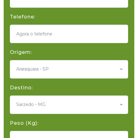
Telefone:
Origem:
Araraquara - SP
Destino:
Sarzedo - MG
Peso (Kg):