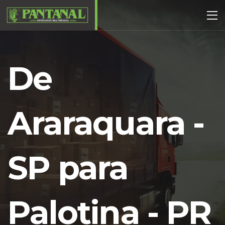
De
Araraquara -
SP para
Palotina - PR