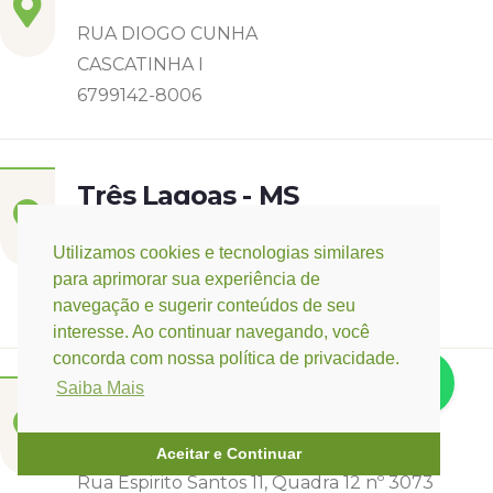
RUA DIOGO CUNHA
CASCATINHA I
6799142-8006
Três Lagoas - MS
Rua Eurídice Chagas Cruz, 2675
Utilizamos cookies e tecnologias similares
Centro
para aprimorar sua experiência de
(67) 9 9249-5406
navegação e sugerir conteúdos de seu
interesse. Ao continuar navegando, você
concorda com nossa política de privacidade.
Saiba Mais
Campo Verde - MT
Base:
Rondonópolis - MT
Aceitar e Continuar
Rua Espirito Santos 11, Quadra 12 nº 3073