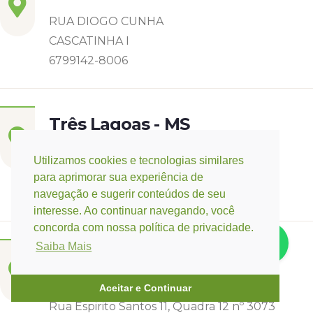
RUA DIOGO CUNHA
CASCATINHA I
6799142-8006
Três Lagoas - MS
Rua Eurídice Chagas Cruz, 2675
Utilizamos cookies e tecnologias similares
Centro
para aprimorar sua experiência de
(67) 9 9249-5406
navegação e sugerir conteúdos de seu
interesse. Ao continuar navegando, você
concorda com nossa política de privacidade.
Saiba Mais
Campo Verde - MT
Base:
Rondonópolis - MT
Aceitar e Continuar
Rua Espirito Santos 11, Quadra 12 nº 3073