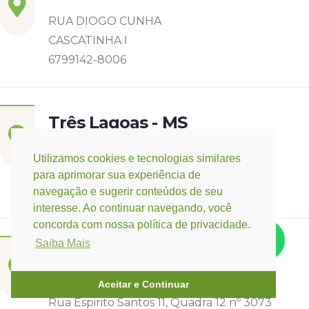
RUA DIOGO CUNHA
CASCATINHA I
6799142-8006
Três Lagoas - MS
Rua Eurídice Chagas Cruz, 2675
Utilizamos cookies e tecnologias similares
Centro
para aprimorar sua experiência de
(67) 9 9249-5406
navegação e sugerir conteúdos de seu
interesse. Ao continuar navegando, você
concorda com nossa política de privacidade.
Saiba Mais
Campo Verde - MT
Base:
Rondonópolis - MT
Aceitar e Continuar
Rua Espirito Santos 11, Quadra 12 nº 3073