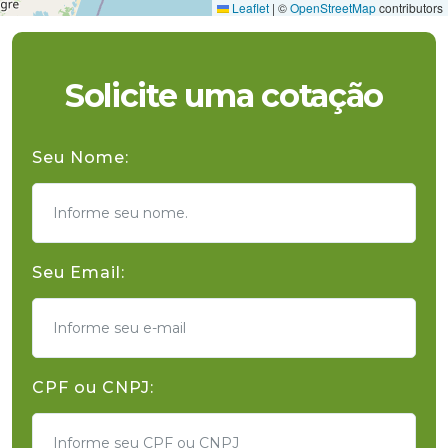
Leaflet
|
©
OpenStreetMap
contributors
Solicite uma cotação
Seu Nome:
Seu Email:
CPF ou CNPJ: