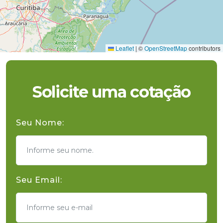
Leaflet
|
©
OpenStreetMap
contributors
Solicite uma cotação
Seu Nome:
Seu Email: