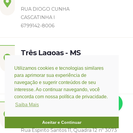
RUA DIOGO CUNHA
CASCATINHA I
6799142-8006
Três Lagoas - MS
Rua Eurídice Chagas Cruz, 2675
Utilizamos cookies e tecnologias similares
Centro
para aprimorar sua experiência de
(67) 9 9249-5406
navegação e sugerir conteúdos de seu
interesse. Ao continuar navegando, você
concorda com nossa política de privacidade.
Saiba Mais
Campo Verde - MT
Base:
Rondonópolis - MT
Aceitar e Continuar
Rua Espirito Santos 11, Quadra 12 nº 3073