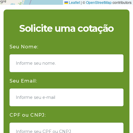
Leaflet
|
©
OpenStreetMap
contributors
Solicite uma cotação
Seu Nome:
Seu Email:
CPF ou CNPJ: