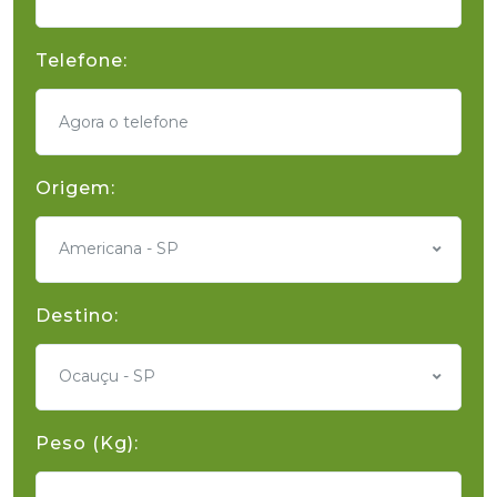
Telefone:
Origem:
Americana - SP
Destino:
Ocauçu - SP
Peso (Kg):