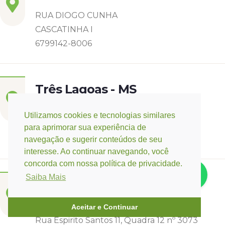
RUA DIOGO CUNHA
CASCATINHA I
6799142-8006
Três Lagoas - MS
Rua Eurídice Chagas Cruz, 2675
Utilizamos cookies e tecnologias similares
Centro
para aprimorar sua experiência de
(67) 9 9249-5406
navegação e sugerir conteúdos de seu
interesse. Ao continuar navegando, você
concorda com nossa política de privacidade.
Saiba Mais
Campo Verde - MT
Base:
Rondonópolis - MT
Aceitar e Continuar
Rua Espirito Santos 11, Quadra 12 nº 3073