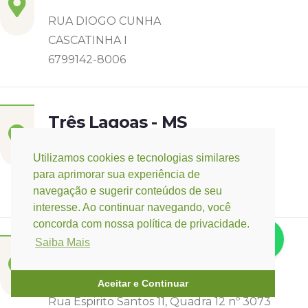
RUA DIOGO CUNHA
CASCATINHA I
6799142-8006
Três Lagoas - MS
Rua Eurídice Chagas Cruz, 2675
Utilizamos cookies e tecnologias similares
Centro
para aprimorar sua experiência de
(67) 9 9249-5406
navegação e sugerir conteúdos de seu
interesse. Ao continuar navegando, você
concorda com nossa política de privacidade.
Saiba Mais
Campo Verde - MT
Base:
Rondonópolis - MT
Aceitar e Continuar
Rua Espirito Santos 11, Quadra 12 nº 3073