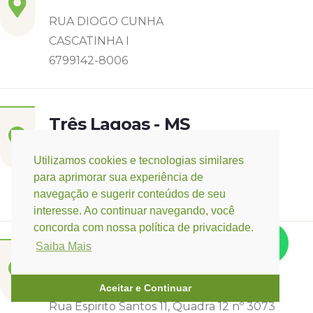
RUA DIOGO CUNHA
CASCATINHA I
6799142-8006
Três Lagoas - MS
Rua Eurídice Chagas Cruz, 2675
Utilizamos cookies e tecnologias similares
Centro
para aprimorar sua experiência de
(67) 9 9249-5406
navegação e sugerir conteúdos de seu
interesse. Ao continuar navegando, você
concorda com nossa política de privacidade.
Saiba Mais
Campo Verde - MT
Base:
Rondonópolis - MT
Aceitar e Continuar
Rua Espirito Santos 11, Quadra 12 nº 3073