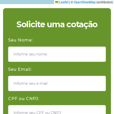
Leaflet
|
©
OpenStreetMap
contributors
Solicite uma cotação
Seu Nome:
Seu Email:
CPF ou CNPJ: