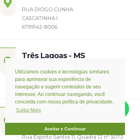
RUA DIOGO CUNHA
CASCATINHA I
6799142-8006
Três Lagoas - MS
Rua Eurídice Chagas Cruz, 2675
Utilizamos cookies e tecnologias similares
Centro
para aprimorar sua experiência de
(67) 9 9249-5406
navegação e sugerir conteúdos de seu
interesse. Ao continuar navegando, você
concorda com nossa política de privacidade.
Saiba Mais
Campo Verde - MT
Base:
Rondonópolis - MT
Aceitar e Continuar
Rua Espirito Santos 11, Quadra 12 nº 3073