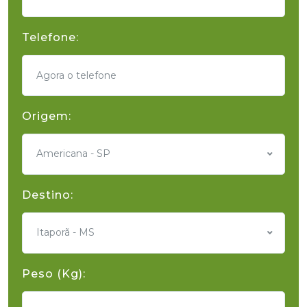
Telefone:
Origem:
Americana - SP
Destino:
Itaporã - MS
Peso (Kg):