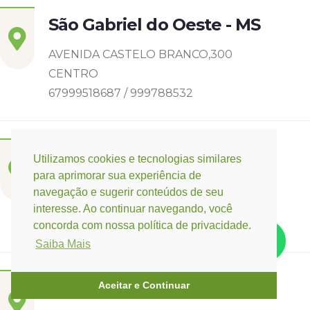
São Gabriel do Oeste - MS
AVENIDA CASTELO BRANCO,300
CENTRO
67999518687 / 999788532
Sidrolândia - MS
Utilizamos cookies e tecnologias similares
para aprimorar sua experiência de
RUA DIOGO CUNHA
navegação e sugerir conteúdos de seu
CASCATINHA I
interesse. Ao continuar navegando, você
6799142-8006
concorda com nossa política de privacidade.
Saiba Mais
Três Lagoas - MS
Aceitar e Continuar