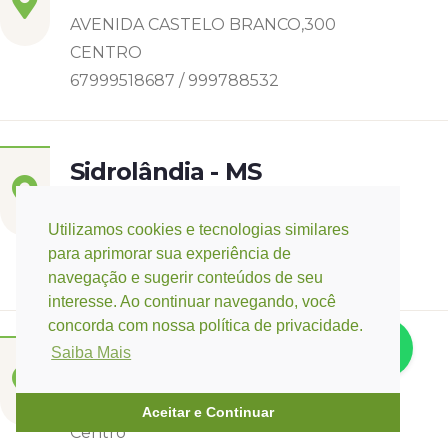
AVENIDA CASTELO BRANCO,300
CENTRO
67999518687 / 999788532
Sidrolândia - MS
RUA DIOGO CUNHA
Utilizamos cookies e tecnologias similares
CASCATINHA I
para aprimorar sua experiência de
6799142-8006
navegação e sugerir conteúdos de seu
interesse. Ao continuar navegando, você
concorda com nossa política de privacidade.
Saiba Mais
Três Lagoas - MS
Rua Eurídice Chagas Cruz, 2675
Aceitar e Continuar
Centro