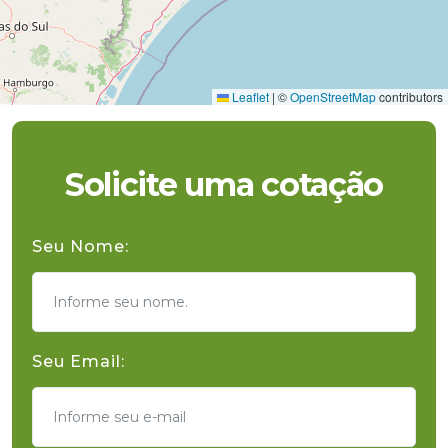
Leaflet
|
©
OpenStreetMap
contributors
Solicite uma cotação
Seu Nome:
Seu Email: