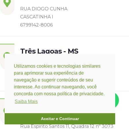
RUA DIOGO CUNHA
CASCATINHA I
6799142-8006
Três Lagoas - MS
Rua Eurídice Chagas Cruz, 2675
Utilizamos cookies e tecnologias similares
Centro
para aprimorar sua experiência de
(67) 9 9249-5406
navegação e sugerir conteúdos de seu
interesse. Ao continuar navegando, você
concorda com nossa política de privacidade.
Saiba Mais
Campo Verde - MT
Base:
Rondonópolis - MT
Aceitar e Continuar
Rua Espirito Santos 11, Quadra 12 nº 3073