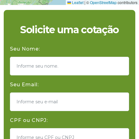
Leaflet
|
©
OpenStreetMap
contributors
Solicite uma cotação
Seu Nome:
Seu Email:
CPF ou CNPJ: