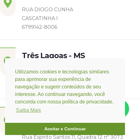
RUA DIOGO CUNHA
CASCATINHA I
6799142-8006
Três Lagoas - MS
Rua Eurídice Chagas Cruz, 2675
Utilizamos cookies e tecnologias similares
Centro
para aprimorar sua experiência de
(67) 9 9249-5406
navegação e sugerir conteúdos de seu
interesse. Ao continuar navegando, você
concorda com nossa política de privacidade.
Saiba Mais
Campo Verde - MT
Base:
Rondonópolis - MT
Aceitar e Continuar
Rua Espirito Santos 11, Quadra 12 nº 3073