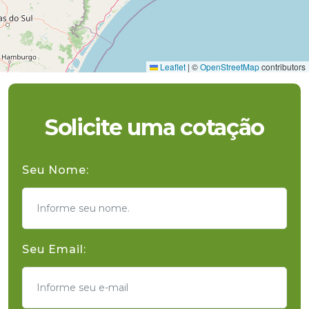
Leaflet
|
©
OpenStreetMap
contributors
Solicite uma cotação
Seu Nome:
Seu Email: